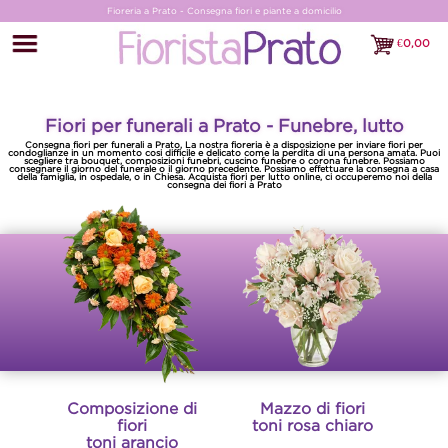
Fioreria a Prato - Consegna fiori e piante a domicilio
€
0,00
€0,00
Fiori per funerali a Prato - Funebre, lutto
Consegna fiori per funerali a Prato, La nostra fioreria è a disposizione per inviare fiori per
condoglianze in un momento cosi difficile e delicato come la perdita di una persona amata. Puoi
scegliere tra bouquet, composizioni funebri, cuscino funebre o corona funebre. Possiamo
consegnare il giorno del funerale o il giorno precedente. Possiamo effettuare la consegna a casa
della famiglia, in ospedale, o in Chiesa. Acquista fiori per lutto online, ci occuperemo noi della
consegna dei fiori a Prato
Composizione di
Mazzo di fiori
fiori
toni rosa chiaro
toni arancio