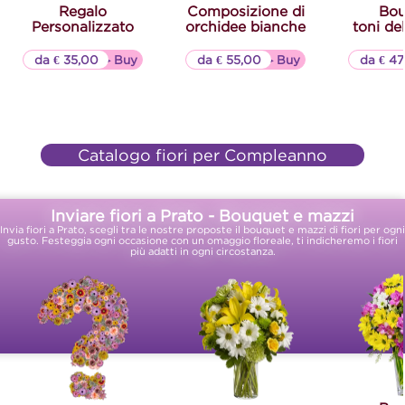
Regalo
Composizione di
Bou
Personalizzato
orchidee bianche
toni del
da € 35,00
▷▷ Buy
da € 55,00
▷▷ Buy
da € 47
Catalogo fiori per Compleanno
Inviare fiori a Prato - Bouquet e mazzi
Invia fiori a Prato, scegli tra le nostre proposte il bouquet e mazzi di fiori per ogni
gusto. Festeggia ogni occasione con un omaggio floreale, ti indicheremo i fiori
più adatti in ogni circostanza.