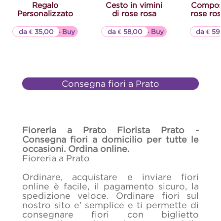
Regalo
Cesto in vimini
Composi
Personalizzato
di rose rosa
rose ros
da € 35,00
▷▷ Buy
da € 58,00
▷▷ Buy
da € 59
Consegna fiori a Prato
Fioreria a Prato Fiorista Prato -
Consegna fiori a domicilio per tutte le
occasioni. Ordina online.
Fioreria a Prato
Ordinare, acquistare e inviare fiori
online è facile, il pagamento sicuro, la
spedizione veloce. Ordinare fiori sul
nostro sito e' semplice e ti permette di
consegnare fiori con biglietto