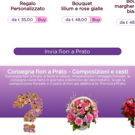
Bou
Regalo
Bouquet
margherit
Personalizzato
lilium e rose gialle
bia
da € 35,00
▷▷ Buy
da € 48,00
▷▷ Buy
da € 48
Invia fiori a Prato
Consegna fiori a Prato - Composizioni e cesti
Consegna fiori a Prato, è facile e veloce. Prepareremo l'omaggio floreale, la
consegna viene fatta in giornata a domicilio del destinatario. Scegli la
composizione floreale o il cesto di fiori più adatto a te. Fiorista a Prato.