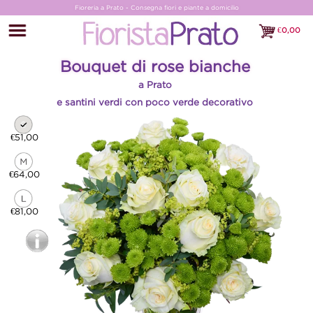
Fioreria a Prato - Consegna fiori e piante a domicilio
€
0,00
€0,00
Bouquet di rose bianche
a Prato
e santini verdi con poco verde decorativo
€51,00
€64,00
€81,00