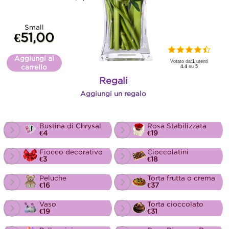
Small
€51,00
Aggiungi al
Votato da:
1
utenti
carrello
4.4
su
5
Regali
Aggiungi un regalo
Bustina di Chrysal
Rosa Stabilizzata
€4
€19
Fiocco decorativo
Cioccolatini
€3
€18
Peluche
Torta frutta o crema
€16
€37
Vaso
Torta cioccolato
€19
€31