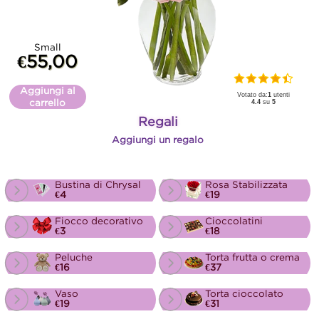
Small
€55,00
Aggiungi al
Votato da:
1
utenti
carrello
4.4
su
5
Regali
Aggiungi un regalo
Bustina di Chrysal
Rosa Stabilizzata
€4
€19
Fiocco decorativo
Cioccolatini
€3
€18
Peluche
Torta frutta o crema
€16
€37
Vaso
Torta cioccolato
€19
€31