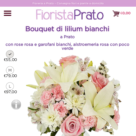
Fioreria a Prato - Consegna fiori e piante a domicilio
€
0,00
€0,00
Bouquet di lilium bianchi
a Prato
con rose rosa e garofani bianchi, alstroemeria rosa con poco
verde
€55,00
€79,00
€97,00