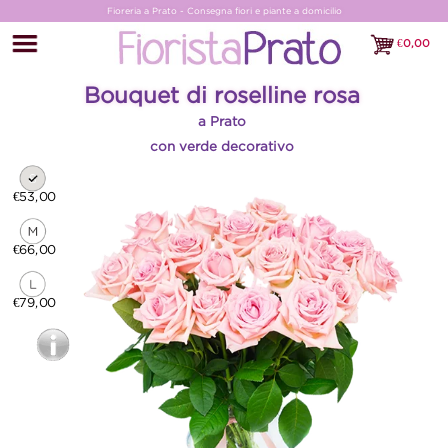
Fioreria a Prato - Consegna fiori e piante a domicilio
€
0,00
€0,00
Bouquet di roselline rosa
a Prato
con verde decorativo
€53,00
€66,00
€79,00