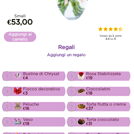
Small
€53,00
Aggiungi al
Votato da:
1
utenti
carrello
4.4
su
5
Regali
Aggiungi un regalo
Bustina di Chrysal
Rosa Stabilizzata
€4
€19
Fiocco decorativo
Cioccolatini
€3
€18
Peluche
Torta frutta o crema
€16
€37
Vaso
Torta cioccolato
€19
€31