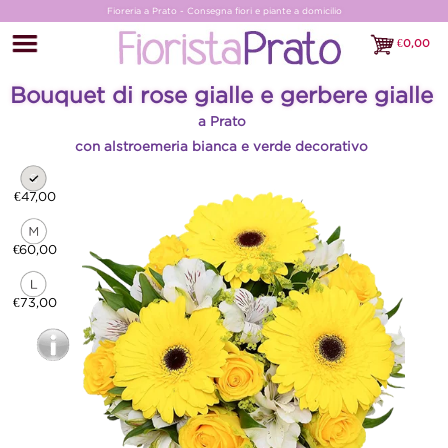
Fioreria a Prato - Consegna fiori e piante a domicilio
€
0,00
€0,00
Bouquet di rose gialle e gerbere gialle
a Prato
con alstroemeria bianca e verde decorativo
€47,00
€60,00
€73,00