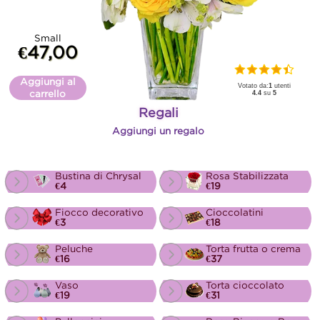
Small
€47,00
Aggiungi al
Votato da:
1
utenti
carrello
4.4
su
5
Regali
Aggiungi un regalo
Bustina di Chrysal
Rosa Stabilizzata
€4
€19
Fiocco decorativo
Cioccolatini
€3
€18
Peluche
Torta frutta o crema
€16
€37
Vaso
Torta cioccolato
€19
€31